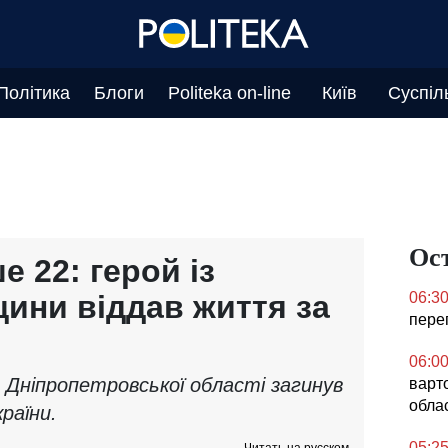
Політика
Блоги
Politeka on-line
Київ
Суспіл
Ос
 22: герой із
ини віддав життя за
06:3
перег
06:0
з Дніпропетровської області загинув
варто
обла
раїни.
05:2