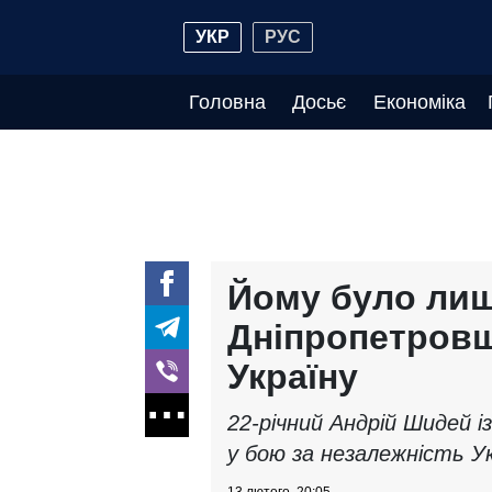
УКР
РУС
Головна
Досьє
Економіка
Йому було лише
Дніпропетровщ
Україну
22-річний Андрій Шидей і
у бою за незалежність Ук