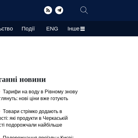
ьство
Події
ENG
Інше
танні новини
0
Тарифи на воду в Рівному знову
лянуть: нові ціни вже готують
0
Товари стрімко додають в
сті: які продукти в Черкаській
сті подорожчали найбільше
5
Подорожчання проїзду у Києві: