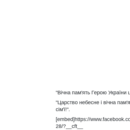
"Вічна пам'ять Герою України 
"Царство небесне і вічна пам'я
сім'ї!".
[embed]https://www.facebook.
28/?__cft__