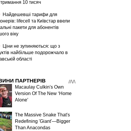
отримання 10 тисяч
0
Найдешевші тарифи для
онерів: lifecell та Київстар ввели
альні пакети для абонентів
шого віку
0
Ціни не зупиняються: що з
уктів найбільше подорожчало в
авській області
ВИНИ ПАРТНЕРІВ
Macaulay Culkin's Own
Version Of The New ‘Home
Alone’
The Massive Snake That's
Redefining 'Giant'—Bigger
Than Anacondas