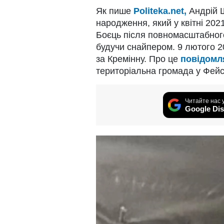
Як пише
Politeka.net,
Андрій Ш
народження, який у квітні 202
Боєць після повномасштабного
будучи снайпером. 9 лютого 2
за Кремінну. Про це
повідомл
територіальна громада у Фейс
Читайте нас 
Google Dis