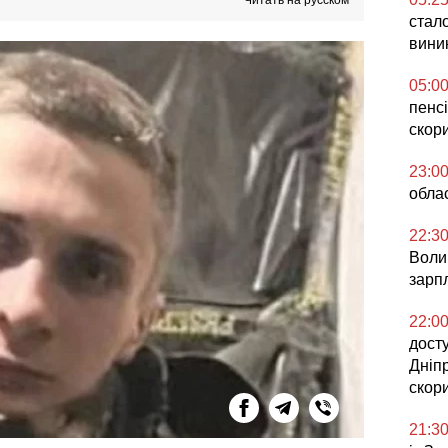
Читать на русском
стало
вини
05:0
пенсі
скор
23:0
облас
22:3
Воли
зарпл
22:0
досту
Дніп
скор
21:3