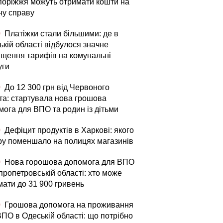
апоріжжя можуть отримати кошти на
ну справу
0
Платіжки стали більшими: де в
кій області відбулося значне
ищення тарифів на комунальні
уги
0
До 12 300 грн від Червоного
та: стартувала нова грошова
мога для ВПО та родин із дітьми
0
Дефіцит продуктів в Харкові: якого
ру поменшало на полицях магазинів
0
Нова горошова допомога для ВПО
пропетровській області: хто може
мати до 31 900 гривень
0
Грошова допомога на проживання
ВПО в Одеській області: що потрібно