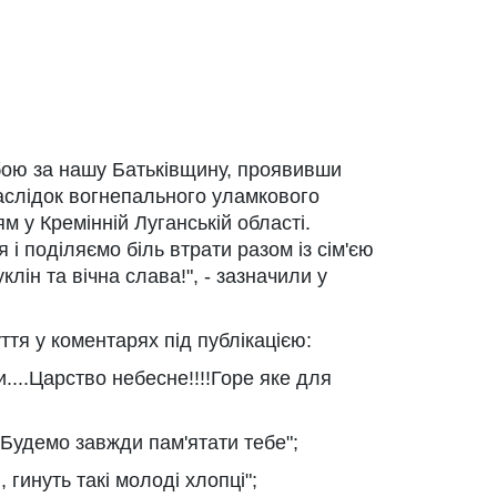
 бою за нашу Батьківщину, проявивши
внаслідок вогнепального уламкового
м у Кремінній Луганській області.
 і поділяємо біль втрати разом із сім'єю
клін та вічна слава!", - зазначили у
ття у коментарях під публікацією:
и....Царство небесне!!!!Горе яке для
. Будемо завжди пам'ятати тебе";
 гинуть такі молоді хлопці";