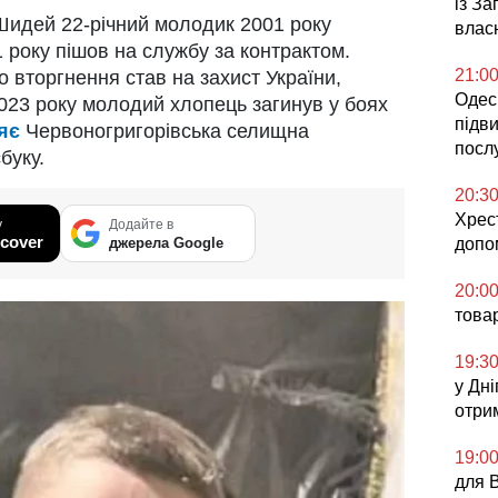
із З
идей 22-річний молодик 2001 року
влас
1 року пішов на службу за контрактом.
21:0
 вторгнення став на захист України,
Одесь
023 року молодий хлопець загинув у боях
підв
яє
Червоногригорівська селищна
посл
буку.
20:3
Хрес
у
Додайте в
cover
джерела Google
допо
20:0
това
19:3
у Дні
отри
19:0
для 