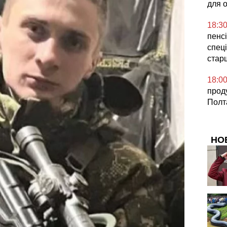
для 
18:3
пенсі
спеці
стар
18:0
прод
Полт
НО