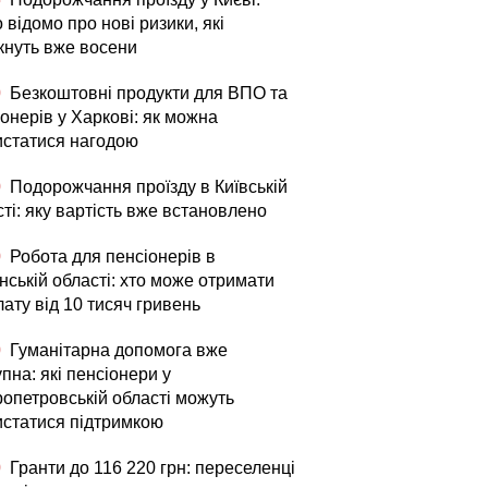
 відомо про нові ризики, які
кнуть вже восени
0
Безкоштовні продукти для ВПО та
онерів у Харкові: як можна
истатися нагодою
0
Подорожчання проїзду в Київській
ті: яку вартість вже встановлено
0
Робота для пенсіонерів в
нській області: хто може отримати
ату від 10 тисяч гривень
0
Гуманітарна допомога вже
пна: які пенсіонери у
ропетровській області можуть
истатися підтримкою
0
Гранти до 116 220 грн: переселенці