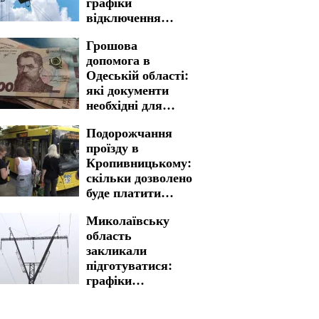
графіки
відключення
світла у
Грошова
Запоріжжі на 7
допомога в
серпня
Одеській області:
які документи
необхідні для
швидкого
Подорожчання
отримання
проїзду в
Кропивницькому:
скільки дозволено
буде платити
пільговикам
Миколаївську
область
закликали
підготуватися:
графіки
відключення
світла на 5 та 6