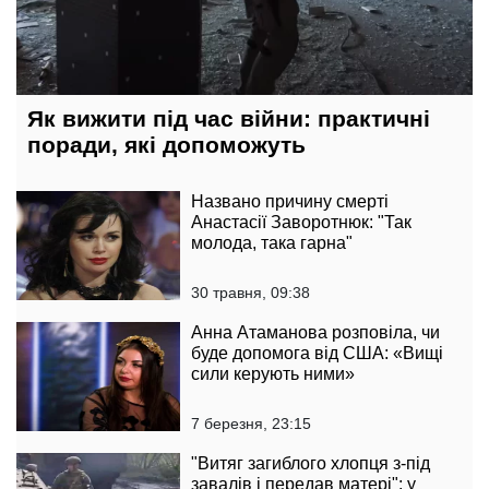
Як вижити під час війни: практичні
поради, які допоможуть
Названо причину смерті
Анастасії Заворотнюк: "Так
молода, така гарна"
30 травня, 09:38
Анна Атаманова розповіла, чи
буде допомога від США: «Вищі
сили керують ними»
7 березня, 23:15
"Витяг загиблого хлопця з-під
завалів і передав матері": у