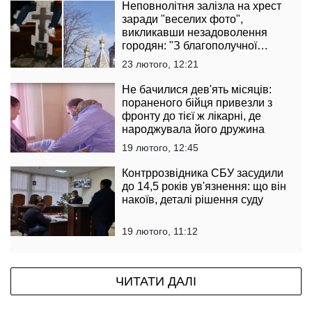
Неповнолітня залізла на хрест
заради "веселих фото",
викликавши незадоволення
городян: "З благополучної
родини"
23 лютого, 12:21
Не бачилися дев'ять місяців:
пораненого бійця привезли з
фронту до тієї ж лікарні, де
народжувала його дружина
19 лютого, 12:45
Контррозвідника СБУ засудили
до 14,5 років ув'язнення: що він
накоїв, деталі рішення суду
19 лютого, 11:12
ЧИТАТИ ДАЛІ