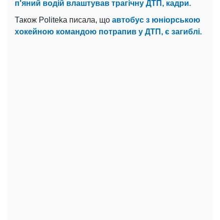
п'яний водій влаштував трагічну ДТП, кадри.
Також Politeka писала, що
автобус з юніорською
хокейною командою потрапив у ДТП, є загиблі.