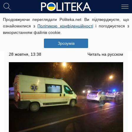
Продовжуючи переглядати Politeka.net Ви підтверджуєте, що
Трагічно обірвалося життя 17-річної
ознайомилися з
Політикою конфіденційності
і погоджуєтеся з
українки, кадри і подробиці: "авто
використанням файлів cookie.
зіткнулося з електроопорою"
Зрозумів
Трагедію розслідує поліція
28 жовтня, 13:38
Читать на русском