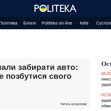
Політика
Блоги
Politeka on-line
Київ
Суспіл
Ос
чали забирати авто:
е позбутися свого
06:0
пенсі
укра
05:3
украї
Читать на русском
обме