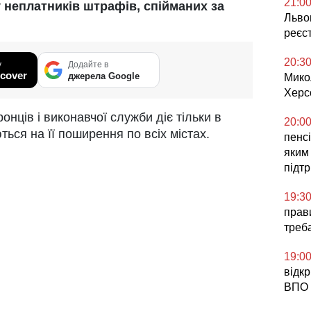
21:0
у неплатників штрафів, спійманих за
Львов
реєс
20:3
у
Додайте в
cover
джерела Google
Мико
Херс
онців і виконавчої служби діє тільки в
20:0
ться на її поширення по всіх містах.
пенсі
яким
підт
19:3
прави
треб
19:0
відк
ВПО 