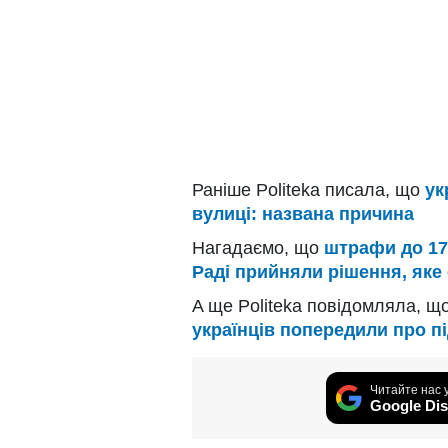
Раніше Politeka писала, що
ук
вулиці: названа причина
Нагадаємо, що
штрафи до 170
Раді прийняли рішення, яке
A ще Politeka повідомляла, щ
українців попередили про п
Читайте нас 
Google Dis