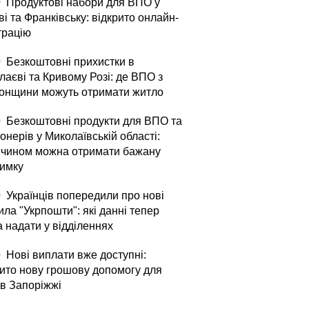
0
Продуктові набори для ВПО у
і та Франківську: відкрито онлайн-
трацію
0
Безкоштовні прихистки в
лаєві та Кривому Розі: де ВПО з
онщини можуть отримати житло
0
Безкоштовні продукти для ВПО та
онерів у Миколаївській області:
 чином можна отримати бажану
римку
0
Українців попередили про нові
ла "Укрпошти": які данні тепер
а надати у відділеннях
0
Нові виплати вже доступні:
рито нову грошову допомогу для
в Запоріжжі