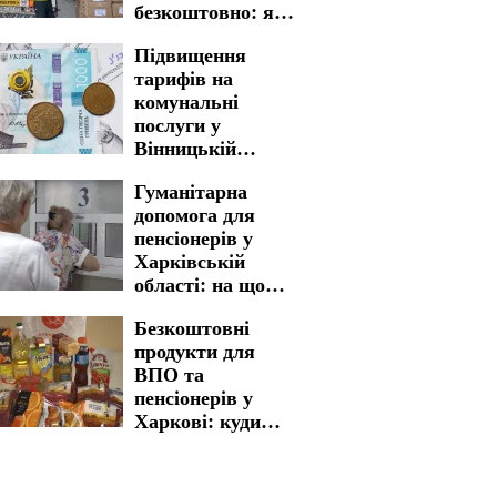
безкоштовно: яку
гуманітарну
Підвищення
допомогу можна
тарифів на
отримати
комунальні
послуги у
Вінницькій
області: ціни
Гуманітарна
можуть злетіти
допомога для
майже в двічі
пенсіонерів у
Харківській
області: на що
можна
Безкоштовні
розраховувати
продукти для
українцям
ВПО та
пенсіонерів у
Харкові: куди
звертатися для
отримання
життєво важливої