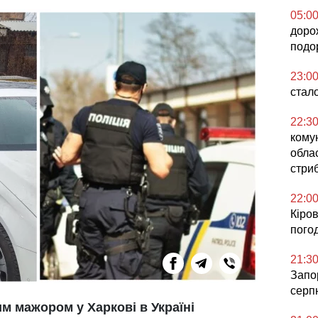
05:0
доро
подо
23:0
стал
22:3
кому
облас
стриб
22:0
Кіров
погод
21:3
Запор
серп
им мажором у Харкові в Україні