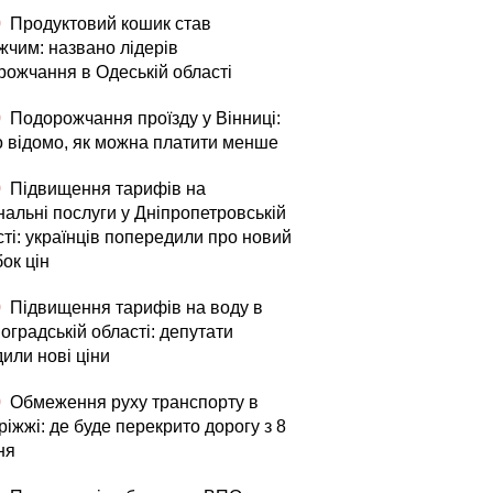
0
Продуктовий кошик став
жчим: названо лідерів
рожчання в Одеській області
0
Подорожчання проїзду у Вінниці:
о відомо, як можна платити менше
0
Підвищення тарифів на
нальні послуги у Дніпропетровській
ті: українців попередили про новий
ок цін
0
Підвищення тарифів на воду в
оградській області: депутати
или нові ціни
0
Обмеження руху транспорту в
іжжі: де буде перекрито дорогу з 8
ня