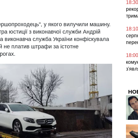
18:3
реко
трим
першопроходець", у якого вилучили машину.
18:1
тра юстиції з виконавчої служби Андрій
серп
 виконавча служба України конфіскувала
пере
й не платив штрафи за істотне
рогах.
18:0
комун
з'явл
НО