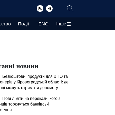
ьство
Події
ENG
Інше
танні новини
0
Безкоштовні продукти для ВПО та
онерів у Кіровоградській області: де
їнці можуть отримати допомогу
0
Нові ліміти на перекази: кого з
нців торкнуться банківські
ження