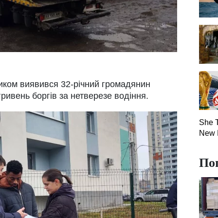
иком виявився 32-річний громадянин
 гривень боргів за нетверезе водіння.
She T
New 
По