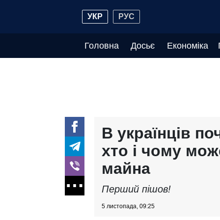
УКР
РУС
Головна
Досьє
Економіка
В українців по
хто і чому мож
майна
Перший пішов!
5 листопада, 09:25