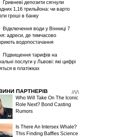
0
Гривневі депозити сягнули
рдних 1,16 трильйона: чи варто
ати гроші в банку
0
Відключення води у Вінниці 7
ня: адреси, де тимчасово
криють водопостачання
0
Підвищення тарифів на
альні послуги у Львові: які цифрі
яться в платіжках
ВИНИ ПАРТНЕРІВ
Who Will Take On The Iconic
Role Next? Bond Casting
Rumors
Is There An Intersex Whale?
This Finding Baffles Science