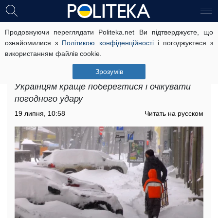
Продовжуючи переглядати Politeka.net Ви підтверджуєте, що
Зима завдасть суворого удару,
ознайомилися з
Політикою конфіденційності
і погоджуєтеся з
половину України засипле снігом:
використанням файлів cookie.
прогноз синоптика на кінець 2021
року
Зрозумів
Українцям краще поберегтися і очікувати
погодного удару
19 липня, 10:58
Читать на русском