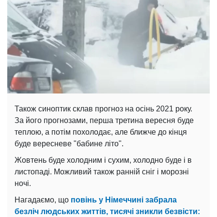
Також синоптик склав прогноз на осінь 2021 року.
За його прогнозами, перша третина вересня буде
теплою, а потім похолодає, але ближче до кінця
буде вересневе "бабине літо".
Жовтень буде холодним і сухим, холодно буде і в
листопаді. Можливий також ранній сніг і морозні
ночі.
Нагадаємо, що
повінь у Німеччині забрала
безліч людських життів, тисячі зникли безвісти: