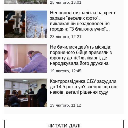
25 лютого, 13:01
Неповнолітня залізла на хрест
заради "веселих фото",
викликавши незадоволення
городян: "З благополучної
родини"
23 лютого, 12:21
Не бачилися дев'ять місяців:
пораненого бійця привезли з
фронту до тієї ж лікарні, де
народжувала його дружина
19 лютого, 12:45
Контррозвідника СБУ засудили
до 14,5 років ув'язнення: що він
накоїв, деталі рішення суду
19 лютого, 11:12
ЧИТАТИ ДАЛІ