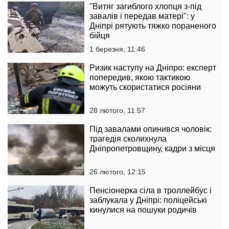
"Витяг загиблого хлопця з-під
завалів і передав матері": у
Дніпрі рятують тяжко пораненого
бійця
1 березня, 11:46
Ризик наступу на Дніпро: експерт
попередив, якою тактикою
можуть скористатися росіяни
28 лютого, 11:57
Під завалами опинився чоловік:
трагедія сколихнула
Дніпропетровщину, кадри з місця
26 лютого, 12:15
Пенсіонерка сіла в троллейбус і
заблукала у Дніпрі: поліцейські
кинулися на пошуки родичів