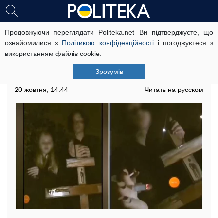
Продовжуючи переглядати Politeka.net Ви підтверджуєте, що
Підлітки влаштували "розвагу" на
ознайомилися з
Політикою конфіденційності
і погоджуєтеся з
кладовищі заради відео в мережі:
використанням файлів cookie.
курили і ламали хрест
Зрозумів
Ось одне питання - навіщо?
20 жовтня, 14:44
Читать на русском