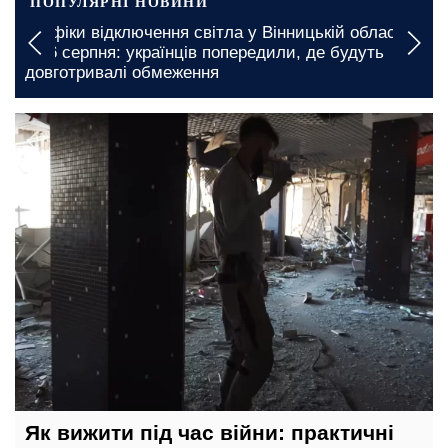
ПОПУЛЯРНІ НОВИНИ
відключення світла у Вінницькій області
У Чернігівсь
пня: українців попередили, де будуть
обмеження: 
ивалі обмеження
світла на 6 
17 вересня, 17:40
Як вижити під час війни: практичні