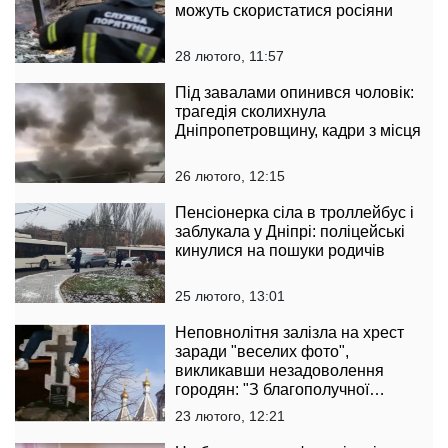
можуть скористатися росіяни
28 лютого, 11:57
Під завалами опинився чоловік:
трагедія сколихнула
Дніпропетровщину, кадри з місця
26 лютого, 12:15
Пенсіонерка сіла в троллейбус і
заблукала у Дніпрі: поліцейські
кинулися на пошуки родичів
25 лютого, 13:01
Неповнолітня залізла на хрест
заради "веселих фото",
викликавши незадоволення
городян: "З благополучної
родини"
23 лютого, 12:21