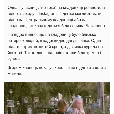
Одна з учасниць "вечірки" на кладовищі розмістила
відео з заходу в Instagram. Підлітки могли знімати
відео на Центральному кладовищі або на
кладовищі, яке знаходиться біля селища Бажаново.
На відео видно, що на кладовищі було близько
чотирьох людей, в кадрі видно дві дівчинки. Один
підліток тримав знятий хрест, а дівчинка курила на
його тлі. Також двоє підлітків стояли біля хреста і
курили.
Згодом хлопець показує хрест, який підлітки зняли з
могили.