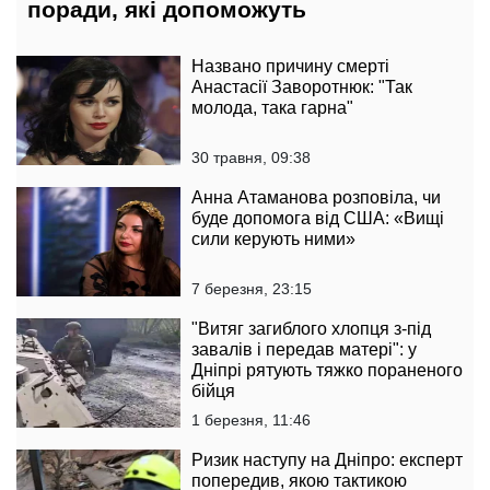
поради, які допоможуть
Названо причину смерті
Анастасії Заворотнюк: "Так
молода, така гарна"
30 травня, 09:38
Анна Атаманова розповіла, чи
буде допомога від США: «Вищі
сили керують ними»
7 березня, 23:15
"Витяг загиблого хлопця з-під
завалів і передав матері": у
Дніпрі рятують тяжко пораненого
бійця
1 березня, 11:46
Ризик наступу на Дніпро: експерт
попередив, якою тактикою